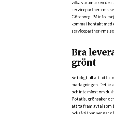
vilka varumärken de s
servicepartner-rms.se
Göteborg. På info-mej
komma i kontakt med d
servicepartner-rms.se 
Bra lever
grönt
Se tidigt till att hitt
matlagningen. Det är a
och inte minst om du äv
Potatis, grönsaker och
att ta fram avtal som 
också tjänar pengar p