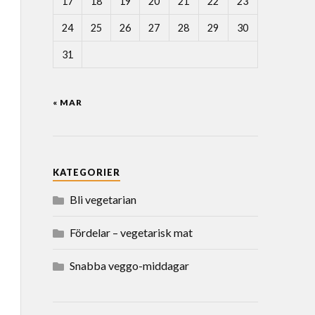
17
18
19
20
21
22
23
24
25
26
27
28
29
30
31
« MAR
KATEGORIER
Bli vegetarian
Fördelar – vegetarisk mat
Snabba veggo-middagar