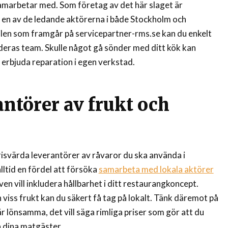
amarbetar med. Som företag av det här slaget är
 en av de ledande aktörerna i både Stockholm och
len som framgår på servicepartner-rms.se kan du enkelt
eras team. Skulle något gå sönder med ditt kök kan
erbjuda reparation i egen verkstad.
antörer av frukt och
a prisvärda leverantörer av råvaror du ska använda i
lltid en fördel att försöka
samarbeta med lokala aktörer
en vill inkludera hållbarhet i ditt restaurangkoncept.
 viss frukt kan du säkert få tag på lokalt. Tänk däremot på
är lönsamma, det vill säga rimliga priser som gör att du
å dina matgäster.