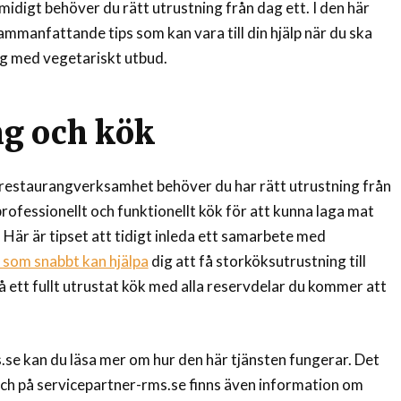
idigt behöver du rätt utrustning från dag ett. I den här
sammanfattande tips som kan vara till din hjälp när du ska
ng med vegetariskt utbud.
ng och kök
n restaurangverksamhet behöver du har rätt utrustning från
professionellt och funktionellt kök för att kunna laga mat
 Här är tipset att tidigt inleda ett samarbete med
 som snabbt kan hjälpa
dig att få storköksutrustning till
så ett fullt utrustat kök med alla reservdelar du kommer att
se kan du läsa mer om hur den här tjänsten fungerar. Det
och på servicepartner-rms.se finns även information om