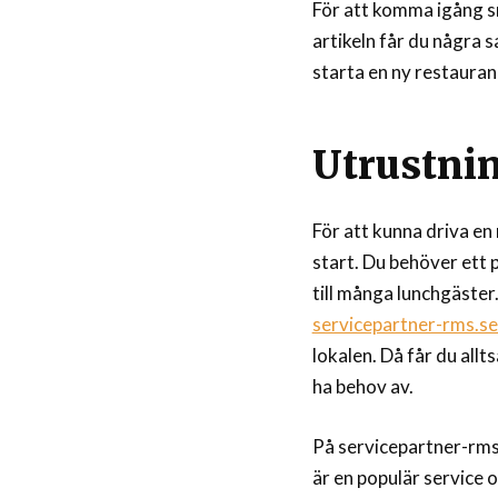
För att komma igång sm
artikeln får du några 
starta en ny restaura
Utrustni
För att kunna driva e
start. Du behöver ett 
till många lunchgäster.
servicepartner-rms.se
lokalen. Då får du allt
ha behov av.
På servicepartner-rms.
är en populär service 