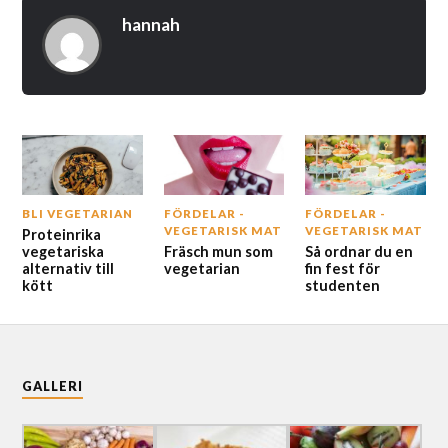
hannah
BLI VEGETARIAN
FÖRDELAR -
FÖRDELAR -
VEGETARISK MAT
VEGETARISK MAT
Proteinrika
vegetariska
Fräsch mun som
Så ordnar du en
alternativ till
vegetarian
fin fest för
kött
studenten
GALLERI